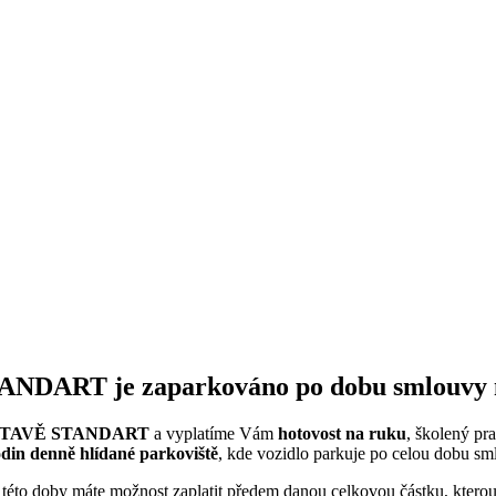
TANDART
je zaparkováno po dobu smlouvy 
TAVĚ STANDART
a vyplatíme Vám
hotovost na ruku
, školený pr
din denně hlídané parkoviště
, kde vozidlo parkuje po celou dobu sm
í této doby máte možnost zaplatit předem danou celkovou částku, kte