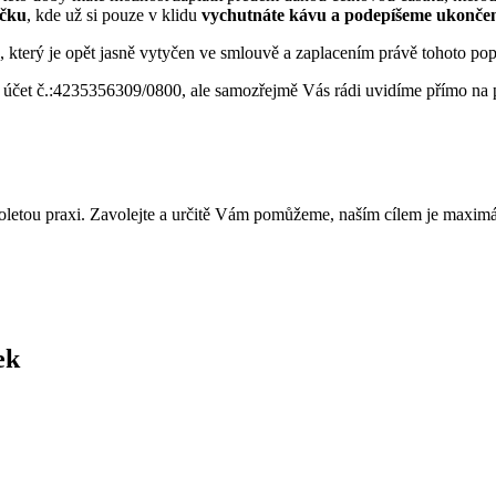
čku
, kde už si pouze v klidu
vychutnáte kávu a podepíšeme ukonče
, který je opět jasně vytyčen ve smlouvě a zaplacením právě tohoto po
í účet č.:4235356309/0800, ale samozřejmě Vás rádi uvidíme přímo na po
letou praxi. Zavolejte a určitě Vám pomůžeme, naším cílem je maximál
ek