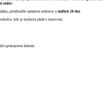
ní smluv
.
platku, prodloužíte splatnost smlouvy o
dalších 28 dní
.
bočce, kde je možnost platit v hotovosti.
ní spokojenost klientů.