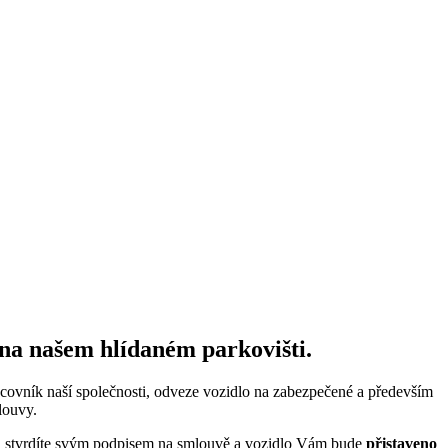
na našem hlídaném parkovišti.
acovník naší společnosti, odveze vozidlo na zabezpečené a především
louvy.
rou stvrdíte svým podpisem na smlouvě a vozidlo Vám bude
přistaveno