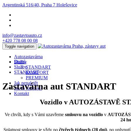
Argentinská 516/40
, Praha 7 Holešovice
info@
zastavtoauto.cz
+420
778 08 00 08
Toggle navigation
Autozastavárna
Domů
Služby
Služby
STANDART
STANDART
KOMFORT
PREMIUM
Jak nenaletět
Zastavárna aut STANDART
Jak to funguje?
Kontakt
Vozidlo v
AUTOZÁSTAVĚ S
Ve chvíli, kdy s Vámi uzavřeme
smlouvu na vozidlo
v
AUTOZÁS
24 ho
Splatnost smlouvy je vždy po
čtyřech týdnech (28 dní)
, po uplynut